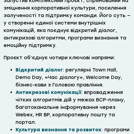
запустив комплексний проєкт, спрямований на
зміцнення корпоративної культури, посилення
залученості та підтримку команди. Його суть —
у створенні єдиної системи внутрішніх
комунікацій, яка поєднує відкритий діалог,
антикризові алгоритми, програми визнання та
емоційну підтримку.
Проєкт об’єднує чотири ключові напрями:
Відкритий діалог
: регулярні Town Hall,
Demo Day, «Час діалогу», Welcome Day,
бізнес-кави з Головою правління.
Антикризові комунікації
: впровадження
чітких алгоритмів дій у межах BCP-плану,
багатоканальне інформування через
Webex, HR BP, корпоративну пошту та
портал.
Культура визнання та розвиток
: програми