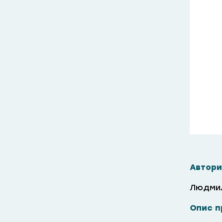
Автори
Людмил
Опис п