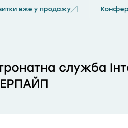
итки вже у продажу
Конфере
тронатна служба Інт
ТЕРПАЙП