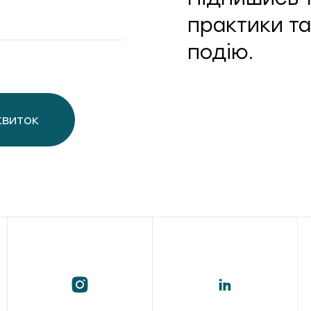
практики та
подію.
квиток