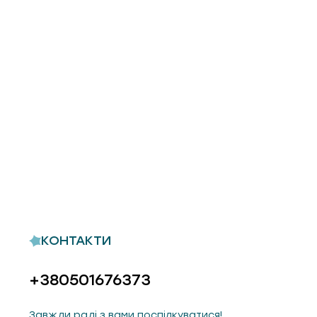
КОНТАКТИ
+380501676373
Завжди раді з вами поспілкуватися!