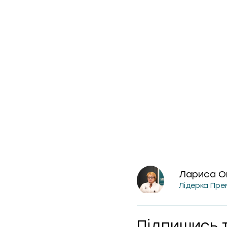
правила гри
Лариса О
Лідерка Пре
Підпишись 