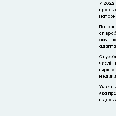
У 2022
праців
Патрон
Патрон
співроб
амуніц
адаптац
Служба 
числі і
вирішен
медики
Унікаль
яка пр
відпов