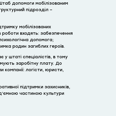
 Штаб допомоги мобілізованим
руктурний підрозділ –
тримку мобілізованих
ів роботи входять: забезпечення
психологічна допомога;
римка родин загиблих героїв.
 у штаті спеціалістів, в тому
имують заробітну плату. До
 компанії: логісти, юристи,
ративної підтримки захисників,
ід’ємною частиною культури