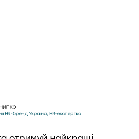
нипко
мії HR-бренд Україна, HR-експертка
та отримуй найкращі