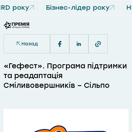
RD року
Бізнес-лідер року
H
Назад
«Гефест». Програма підтримки
та реадаптація
Сміливовершників – Сільпо