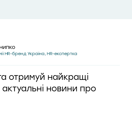
нипко
мії HR-бренд Україна, HR-експертка
та отримуй найкращі
 актуальні новини про