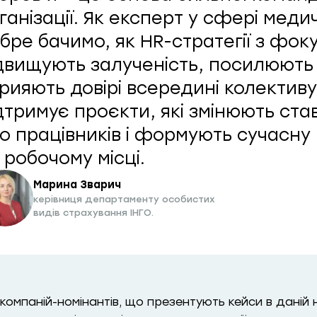
ганізації. Як експерт у сфері мед
бре бачимо, як HR-стратегії з фоку
двищують залученість, посилюють 
рияють довірі всередині колективу
дтримує проєкти, які змінюють ста
о працівників і формують сучасну 
 робочому місці.
Марина Зварич
керівниця департаменту особистих
видів страхування ІНГО.
компаній-номінантів, що презентують кейси в даній