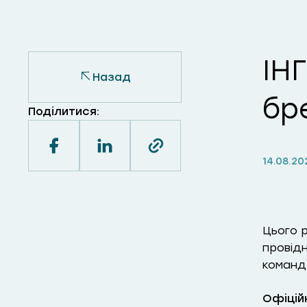
ІН
Назад
бр
Поділитися:
14.08.20
Цього р
провідн
команд
Офіцій