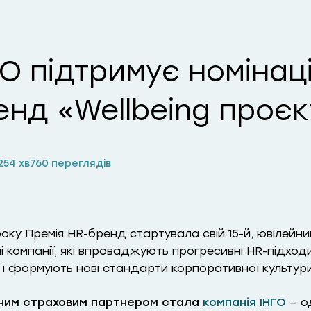
ГО підтримує номінац
енд «Wellbeing проєк
25
4 хв
760 переглядів
оку Премія HR-бренд стартувала свій 15-й, ювілейн
і компанії, які впроваджують прогресивні HR-підход
 і формують нові стандарти корпоративної культури
ним страховим партнером стала
компанія ІНГО
— о