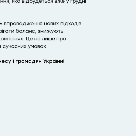
ня, яка відбудеться вже у грудні
ь впровадження нових підходів
рігати баланс, знижують
омпаніях. Це не лише про
в сучасних умовах.
несу і громадян України!