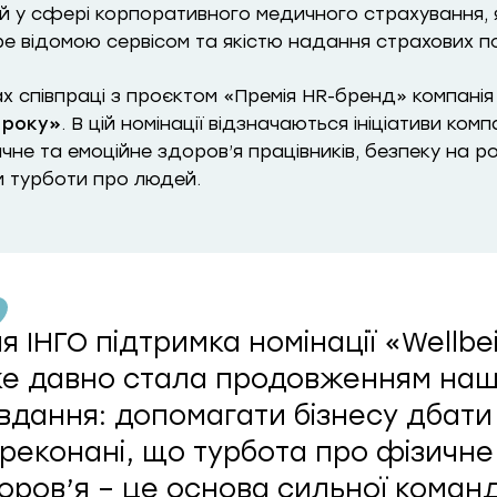
й у сфері корпоративного медичного страхування, я
ре відомою сервісом та якістю надання страхових по
х співпраці з проєктом «Премія HR-бренд» компанія
 року»
. В цій номінації відзначаються ініціативи ком
чне та емоційне здоров’я працівників, безпеку на ро
и турботи про людей.
я ІНГО підтримка номінації «Wellb
е давно стала продовженням наш
вдання: допомагати бізнесу дбати
реконані, що турбота про фізичне
оров’я – це основа сильної коман