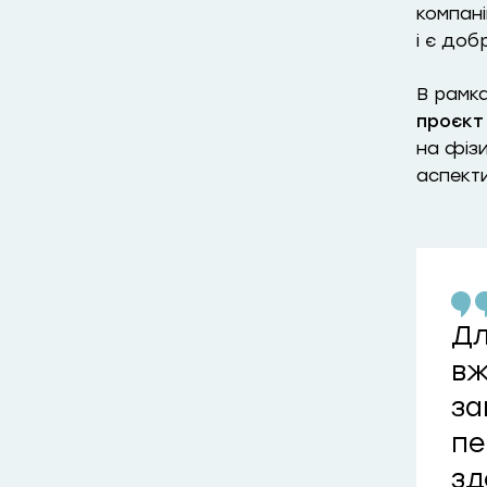
компані
і є доб
В рамка
проєкт
на фізи
аспект
Дл
вж
за
пе
зд