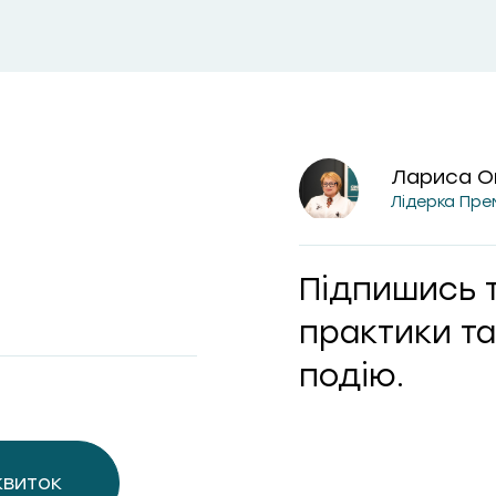
Лариса О
Лідерка Пре
Підпишись 
практики та
подію.
квиток