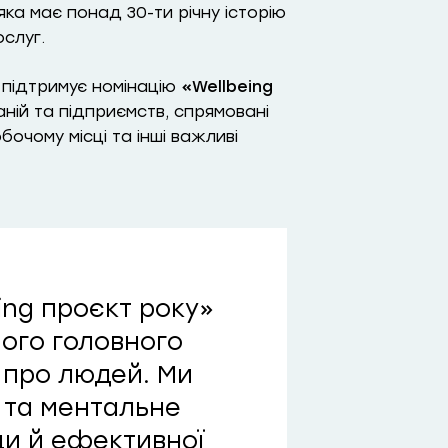
ка має понад 30-ти річну історію
слуг.
 підтримує номінацію
«Wellbeing
паній та підприємств, спрямовані
бочому місці та інші важливі
eing проєкт року»
ого головного
 про людей. Ми
 та ментальне
ди й ефективної