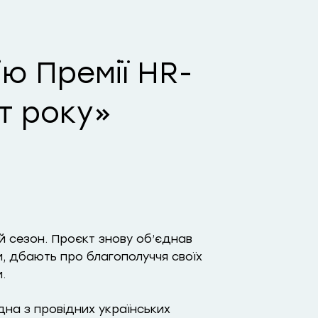
ію Премії HR-
т року»
ий сезон. Проєкт знову об’єднав
и, дбають про благополуччя своїх
.
дна з провідних українських