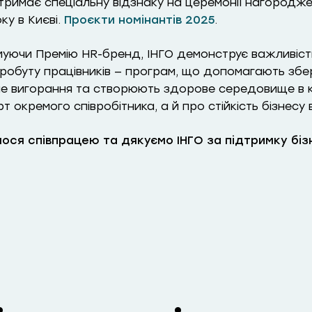
отримає спеціальну відзнаку на церемонії нагороджен
ку в Києві.
Проєкти номінантів 2025
.
муючи Премію HR-бренд, ІНГО демонструє важливіст
робуту працівників — програм, що допомагають збе
не вигорання та створюють здорове середовище в к
 окремого співробітника, а й про стійкість бізнесу 
ося співпрацею та дякуємо ІНГО за
підтримку біз