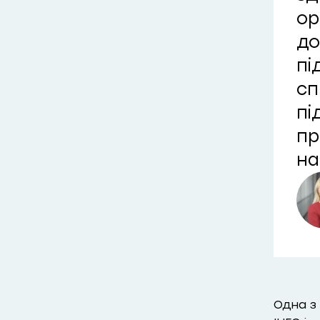
ор
до
пі
сп
пі
пр
на
Одна з 