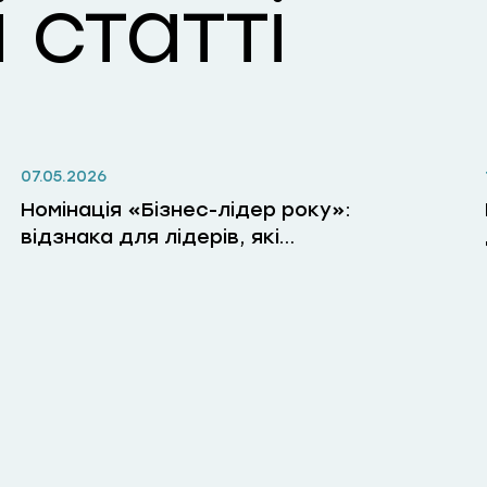
 статті
07.05.2026
Номінація «Бізнес-лідер року»:
відзнака для лідерів, які
змінюють бізнес, людей і
правила гри