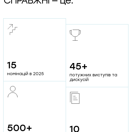
СПРАВЖНІ — це:
15
45+
2
65+
номінацій в 2025
потужних виступів та
номінації від партнерів
дискусій
проєктів від компаній
500+
10