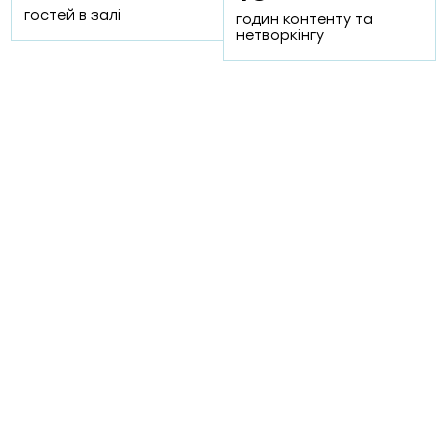
70+
50+
гостей в залі
годин контенту та
експертів та лідерів
нетворкінгу
думок
компаній-номінантів