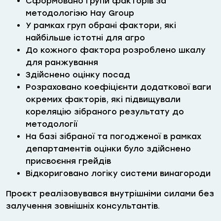
Сформовано групи факторів за
методологіэю Hay Group
У рамках груп обрані фактори, які
найбільше істотні для агро
До кожного фактора розроблено шкалу
для ранжування
Здійснено оцінку посад
Розраховано коефіцієнти додаткової ваги
окремих факторів, які підвищували
кореляцію зібраного результату до
методології
На базі зібраної та погодженої в рамках
департаментів оцінки було здійснено
присвоєння грейдів
Відкориговано логіку системи винагороди
Проєкт реалізовувався внутрішніми силами без
залучення зовнішніх консультантів.