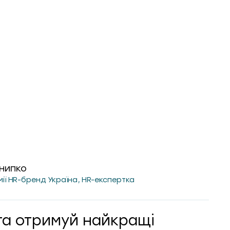
нипко
мії HR-бренд Україна, HR-експертка
та отримуй найкращі