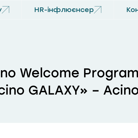
HR-інфлюєнсер
Конф
ino Welcome Program
cino GALAXY» – Acin