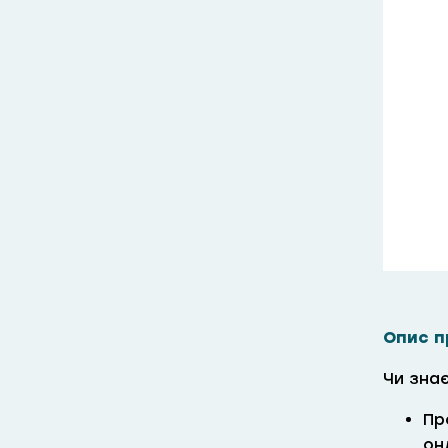
Опис п
Чи знає
Пр
он