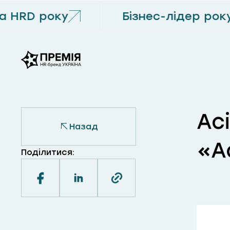
 HRD року
Бізнес-лідер року
Ac
Назад
«A
Поділитися: