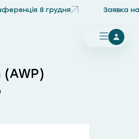
еренція 8 грудня
Заявка на
 (AWP)
o