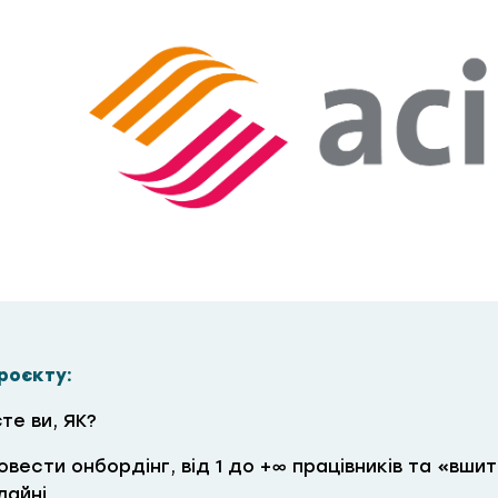
роєкту:
те ви, ЯК?
овести онбордінг, від 1 до +∞ працівників та «вшит
лайні