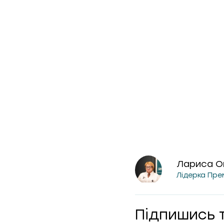
Лариса О
Лідерка Пре
Підпишись 