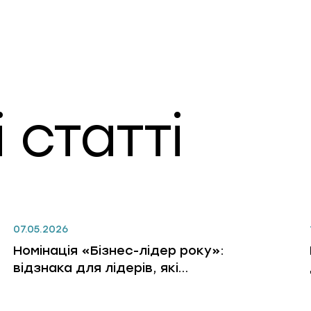
 статті
07.05.2026
Номінація «Бізнес-лідер року»:
відзнака для лідерів, які
змінюють бізнес, людей і
правила гри