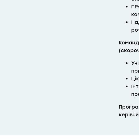
ПР
ко
На
ро
Команд
(скоро
Ун
пр
Ці
Ін
пр
Програ
керівн