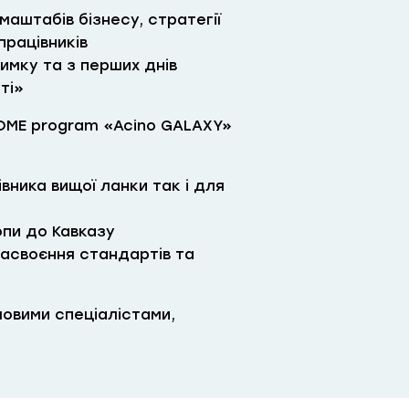
аштабів бізнесу, стратегії
працівників
имку та з перших днів
ті»
LCOME program «Acino GALAXY»
івника вищої ланки так і для
опи до Кавказу
засвоєння стандартів та
овими спеціалістами,