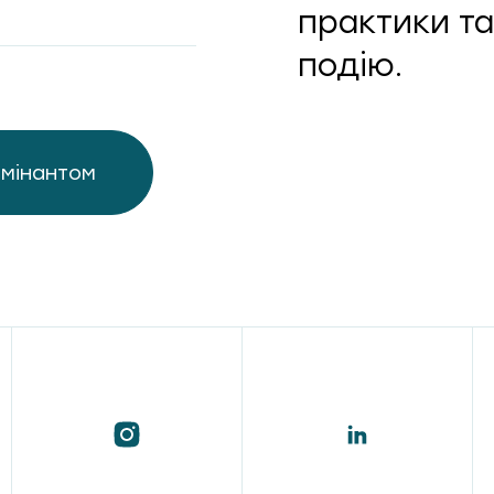
практики та
подію.
омінантом