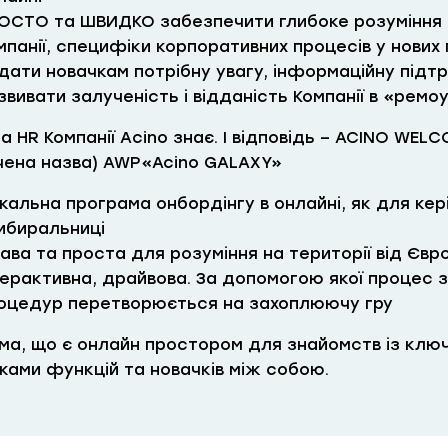
ОСТО та ШВИДКО забезпечити глибоке розуміння м
мпанії, специфіки корпоративних процесів у нових 
дати новачкам потрібну увагу, інформаційну підтр
звивати залученість і відданість Компанії в «ремоу
а HR Компанії Aсino знає. І відповідь – ACINO WE
чена назва) AWP«Acino GALAXY»
ікальна програма онбордінгу в онлайні, як для кер
ибиральниці
кава та проста для розуміння на території від Євр
терактивна, драйвова. За допомогою якої процес 
оцедур перетворюється на захоплюючу гру
ма, що є онлайн простором для знайомств із ключ
иками функцій та новачків між собою.