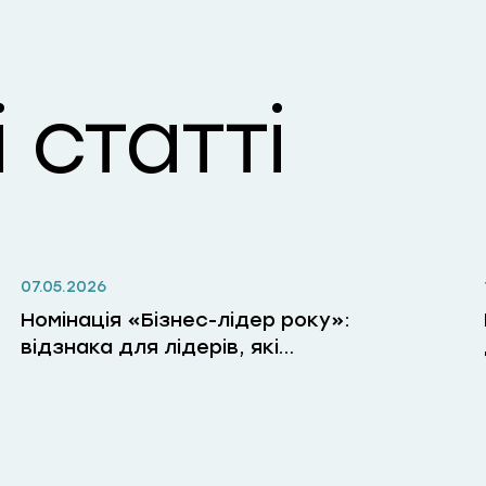
 статті
07.05.2026
Номінація «Бізнес-лідер року»:
відзнака для лідерів, які
змінюють бізнес, людей і
правила гри