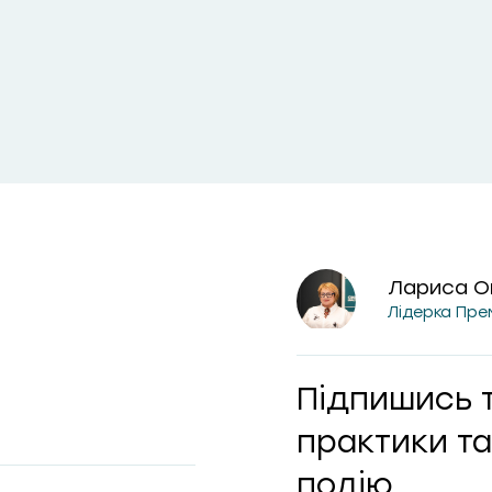
Лариса О
Лідерка Пре
Підпишись 
практики та
подію.