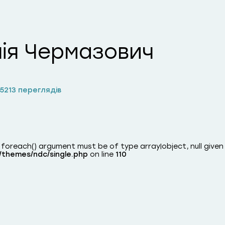
ія Чермазович
25
213 переглядів
: foreach() argument must be of type array|object, null given
/themes/ndc/single.php
on line
110