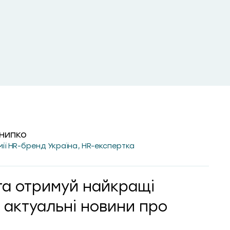
нипко
мії HR-бренд Україна, HR-експертка
та отримуй найкращі
 актуальні новини про