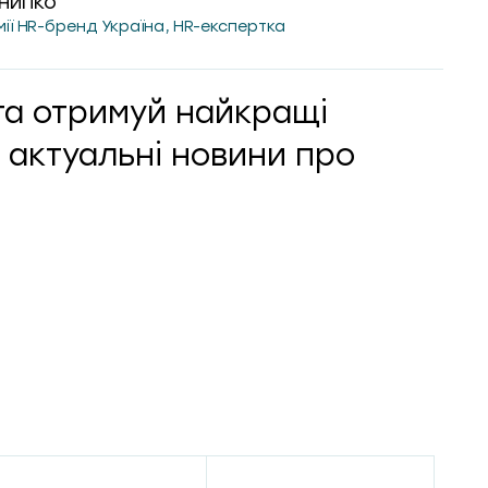
нипко
мії HR-бренд Україна, HR-експертка
та отримуй найкращі
 актуальні новини про