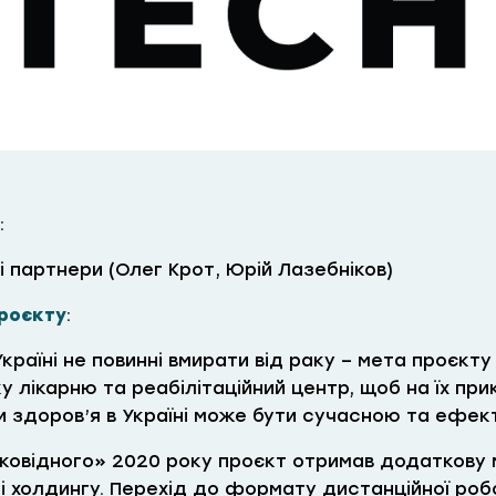
:
і партнери (Олег Крот, Юрій Лазебніков)
роєкту
:
Україні не повинні вмирати від раку – мета проєк
ку лікарню та реабілітаційний центр, щоб на їх пр
и здоров’я в Україні може бути сучасною та ефек
«ковідного» 2020 року проєкт отримав додаткову 
і холдингу. Перехід до формату дистанційної робо