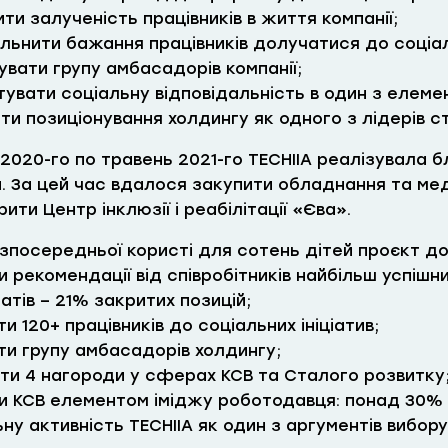
ти залученість працівників в життя компанії;
льнити бажання працівників долучатися до соціаль
вати групу амбасадорів компанії;
тувати соціальну відповідальність в один з елеме
ти позиціонування холдингу як одного з лідерів ст
 2020-го по травень 2021-го TECHIIA реалізувала б
н. За цей час вдалося закупити обладнання та м
рити Центр інклюзії і реабілітації «Єва».
езпосередньої користі для сотень дітей проєкт до
и рекомендації від співробітників найбільш успіш
атів – 21% закритих позицій;
и 120+ працівників до соціальних ініціатив;
ти групу амбасадорів холдингу;
ти 4 нагороди у сферах КСВ та Сталого розвитку
и КСВ елементом іміджу роботодавця: понад 30% 
ну активність TECHIIA як один з аргументів вибору 