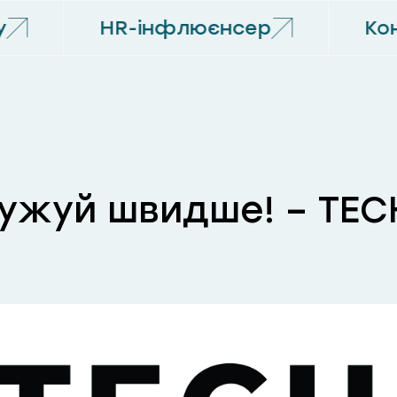
HR-інфлюєнсер
Кон
ужуй швидше! – TECH