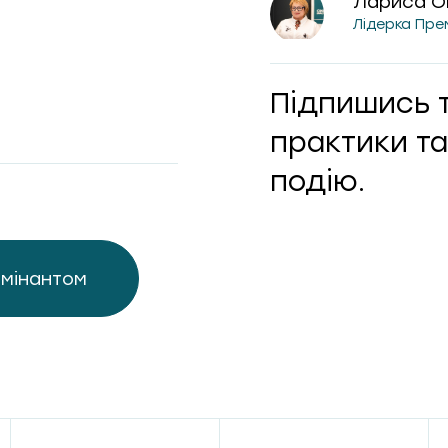
Лариса О
Лідерка Пре
Підпишись 
практики та
подію.
омінантом