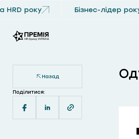
а HRD року
Бізнес-лідер року
Од
Назад
Поділитися: