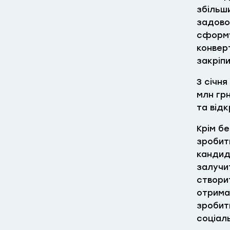
збільши
задово
сформу
конвер
закріпи
З січня
млн гр
та відк
Крім б
зробит
кандид
залучит
створи
отрима
зробит
соціаль