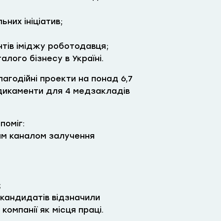
них ініціатив;
нтів іміджу роботодавця;
алого бізнесу в Україні.
лагодійні проекти на понад 6,7
едикаменти для 4 медзакладів
поміг:
ним каналом залучення
;
кандидатів відзначили
компанії як місця праці.