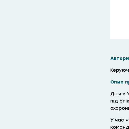
Автори
Керуюч
Опис п
Діти в 
під опі
охорон
У час 
команд