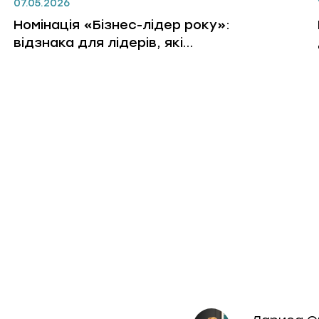
07.05.2026
Номінація «Бізнес-лідер року»:
відзнака для лідерів, які
змінюють бізнес, людей і
правила гри