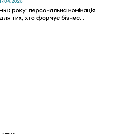
17.04.2026
HRD року: персональна номінація
для тих, хто формує бізнес
через людей