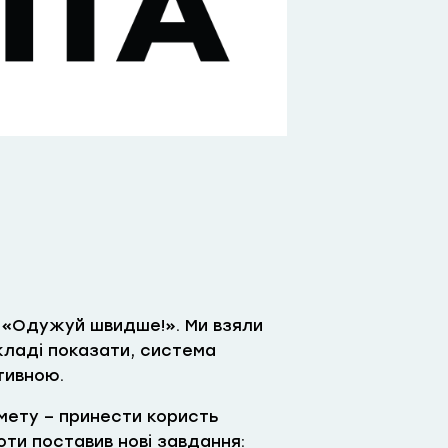
ту «Одужуй швидше!». Ми взяли
икладі показати, система
тивною.
мету – принести користь
ти поставив нові завдання: