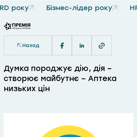
RD року
Бізнес-лідер року
HR
Назад
Думка породжує дію, дія –
створює майбутнє – Аптека
низьких цін