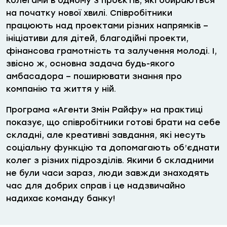
колегами в одному з проєктів, які обираються
на початку нової хвилі. Співробітники
працюють над проектами різних напрямків –
ініціативи для дітей, благодійні проекти,
фінансова грамотність та залучення молоді. І,
звісно ж, основна задача будь-якого
амбасадора – поширювати знання про
компанію та життя у ній.
Програма «Агенти Змін Райфу» на практиці
показує, що співробітники готові брати на себе
складні, але креативні завдання, які несуть
соціальну функцію та допомагають об’єднати
колег з різних підрозділів. Якими б складними
не були часи зараз, люди завжди знаходять
час для добрих справ і це надзвичайно
надихає команду банку!