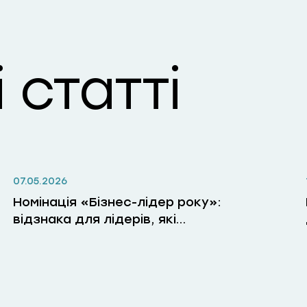
 статті
07.05.2026
Номінація «Бізнес-лідер року»:
відзнака для лідерів, які
змінюють бізнес, людей і
правила гри