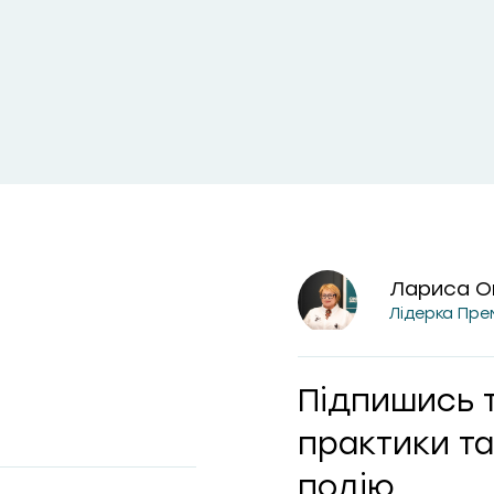
Лариса О
Лідерка Пре
Підпишись 
практики та
подію.