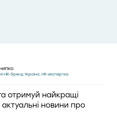
нипко
мії HR-бренд Україна, HR-експертка
та отримуй найкращі
 актуальні новини про