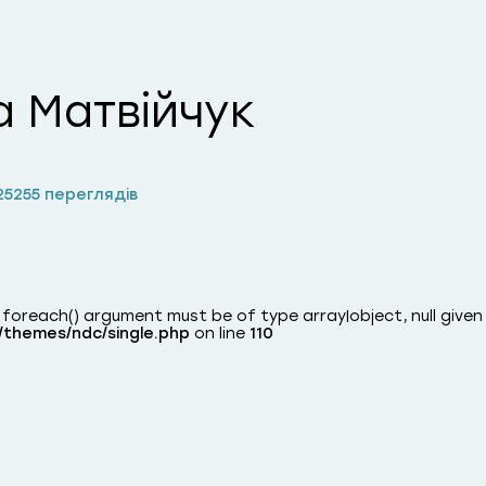
а Матвійчук
25
255 переглядів
: foreach() argument must be of type array|object, null given
/themes/ndc/single.php
on line
110