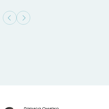
відкрито
лідерів, 
бізнес, 
гри
Лариса Онипко