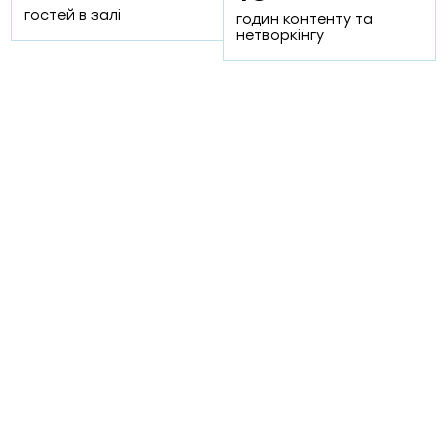
70+
50+
гостей в залі
годин контенту та
експертів та лідерів
нетворкінгу
думок
компаній-номінантів