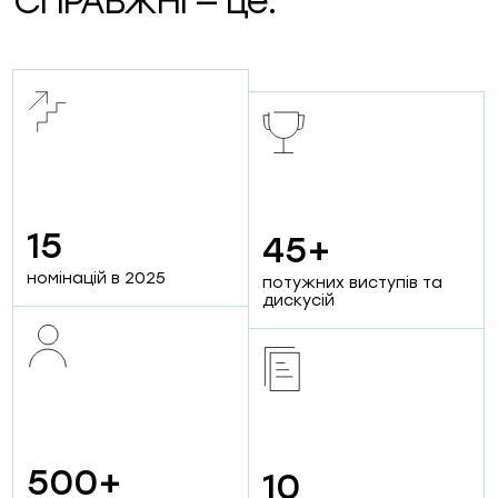
СПРАВЖНІ — це:
15
45+
2
65+
номінацій в 2025
потужних виступів та
номінації від партнерів
дискусій
проєктів від компаній
500+
10