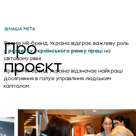
НАША МЕТА
Про
Премія HR-бренд Україна відіграє важливу роль
у розвитку українського ринку праці
на
світовому рівні.
проєкт
Премія HR-бренд Україна відзначає найкращі
досягнення в галузі управління людським
капіталом.