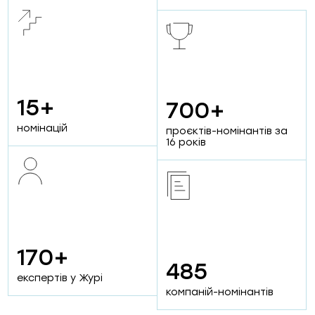
15+
700+
16
18К+
номінацій
проєктів-номінантів за
років на ринку
16 років
онлайн та офлайн
аудиторія
170+
485
15
експертів у Журі
95
галузей
компаній-номінантів
бізнес-івентів